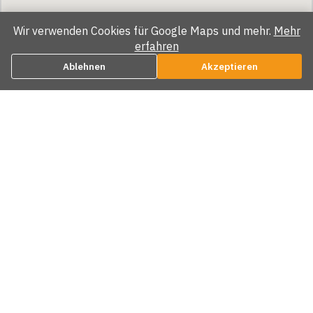
Cookie Einwilligung
Wir verwenden Cookies für Google Maps und mehr.
Mehr
erfahren
Ablehnen
Akzeptieren